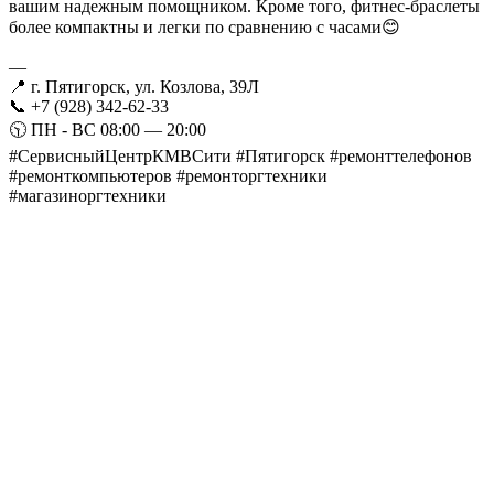
вашим надежным помощником. Кроме того, фитнес-браслеты
более компактны и легки по сравнению с часами😊
—
📍 г. Пятигорск, ул. Козлова, 39Л
📞 +7 (928) 342-62-33
🕥 ПН - ВС 08:00 — 20:00
#СервисныйЦентрКМВСити #Пятигорск #ремонттелефонов
#ремонткомпьютеров #ремонторгтехники
#магазиноргтехники