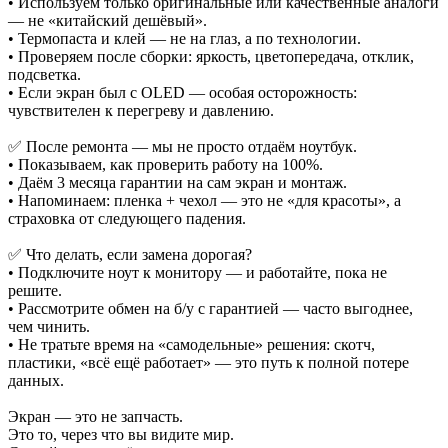
• Используем только оригинальные или качественные аналоги
— не «китайский дешёвый».
• Термопаста и клей — не на глаз, а по технологии.
• Проверяем после сборки: яркость, цветопередача, отклик,
подсветка.
• Если экран был с OLED — особая осторожность:
чувствителен к перегреву и давлению.
✅ После ремонта — мы не просто отдаём ноутбук.
• Показываем, как проверить работу на 100%.
• Даём 3 месяца гарантии на сам экран и монтаж.
• Напоминаем: пленка + чехол — это не «для красоты», а
страховка от следующего падения.
✅ Что делать, если замена дорогая?
• Подключите ноут к монитору — и работайте, пока не
решите.
• Рассмотрите обмен на б/у с гарантией — часто выгоднее,
чем чинить.
• Не тратьте время на «самодельные» решения: скотч,
пластики, «всё ещё работает» — это путь к полной потере
данных.
Экран — это не запчасть.
Это то, через что вы видите мир.